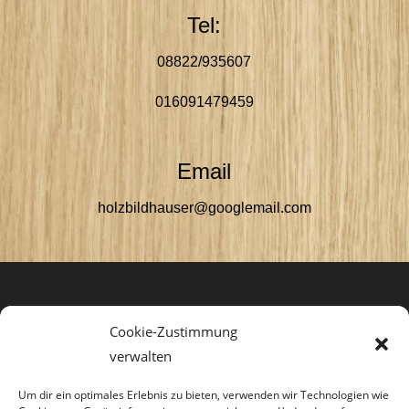
Tel:
08822/935607
016091479459
Email
holzbildhauser@googlemail.com
Cookie-Zustimmung
verwalten
Diese Seite teilen
Um dir ein optimales Erlebnis zu bieten, verwenden wir Technologien wie